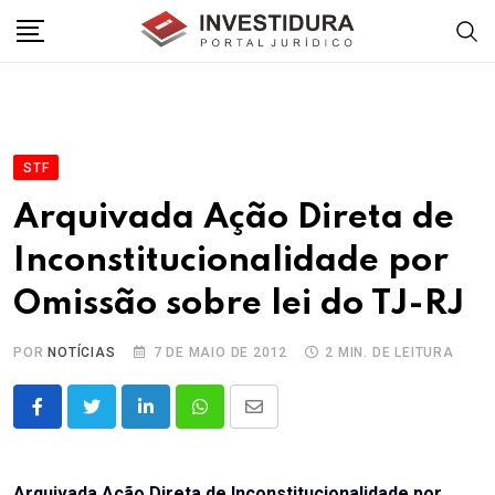
Skip
to
content
STF
Arquivada Ação Direta de
Inconstitucionalidade por
Omissão sobre lei do TJ-RJ
POR
NOTÍCIAS
7 DE MAIO DE 2012
2 MIN. DE LEITURA
LinkedIn
Whatsapp
Share
via
Email
Arquivada Ação Direta de Inconstitucionalidade por