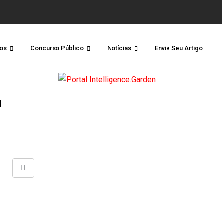
os
Concurso Público
Notícias
Envie Seu Artigo
a
Share
via
Email