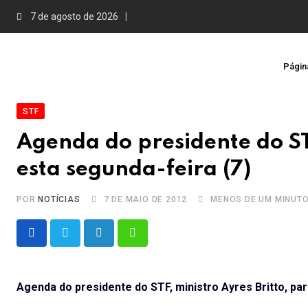
Skip
7 de agosto de 2026
to
content
Página
STF
Agenda do presidente do STF
esta segunda-feira (7)
POR
NOTÍCIAS
7 DE MAIO DE 2012
MENOS DE UM MINUT
LinkedIn
Whatsapp
Agenda do presidente do STF, ministro Ayres Britto, par