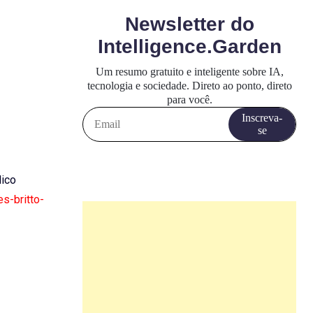
dico
s-britto-