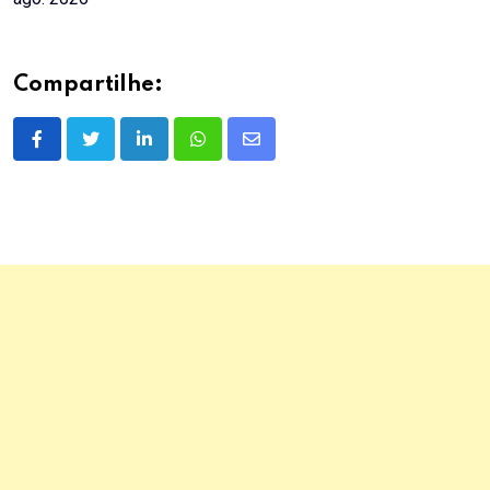
Compartilhe:
LinkedIn
Whatsapp
Share
via
Email