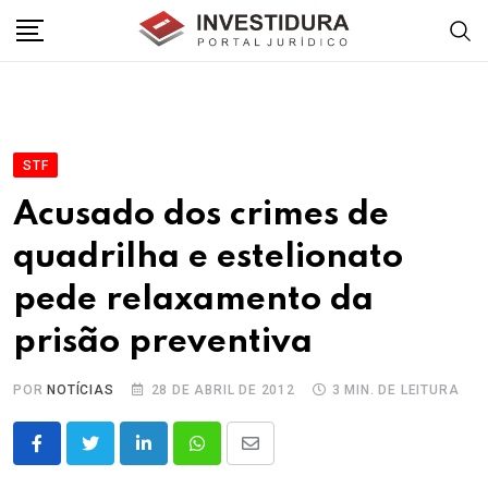
Skip
to
content
STF
Acusado dos crimes de
quadrilha e estelionato
pede relaxamento da
prisão preventiva
POR
NOTÍCIAS
28 DE ABRIL DE 2012
3 MIN. DE LEITURA
LinkedIn
Whatsapp
Share
via