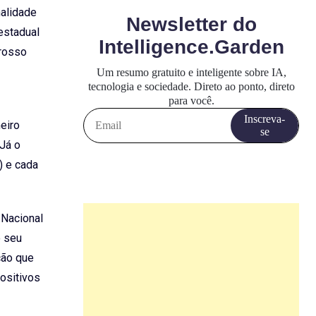
nalidade
estadual
Grosso
meiro
 Já o
) e cada
 Nacional
o seu
ção que
ositivos