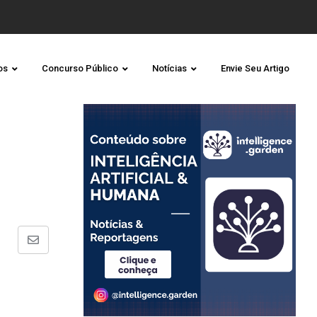
os
Concurso Público
Notícias
Envie Seu Artigo
Share
via
Email