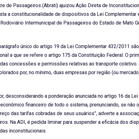
e de Passageiros (Abrati) ajuizou Ação Direta de Inconstitucio
esta a constitucionalidade de dispositivos da Lei Complementar 
 Rodoviário Intermunicipal de Passageiros do Estado de Mato 
 parágrafo único do artigo 19 da Lei Complementar 432/2011 são
onal a que se refere o artigo 175 da Constituição Federal. O pri
e das concessões e permissões relativas ao transporte coletivo.
xplorados por, no mínimo, duas empresas por região (ou mercado
or, desconsiderando a ponderação anunciada no artigo 16 da Lei
econômico financeiro de todo o sistema, prenunciando, se não 
reço das tarifas cobradas de seus usuários”, adverte a associa
os. Na ADI, é pedida liminar para suspender a eficácia dos disp
as inconstitucionais.