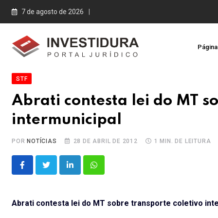
Skip
7 de agosto de 2026
to
content
Página 
STF
Abrati contesta lei do MT s
intermunicipal
POR
NOTÍCIAS
28 DE ABRIL DE 2012
1 MIN. DE LEITURA
LinkedIn
Whatsapp
Abrati contesta lei do MT sobre transporte coletivo int