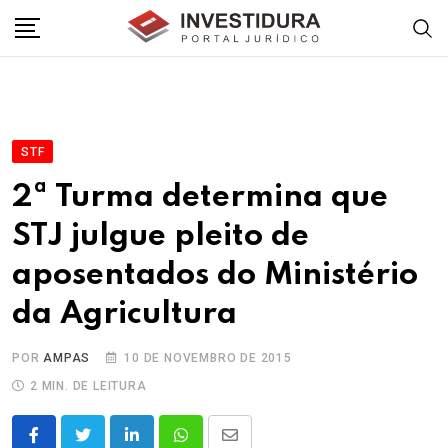
Skip
to
content
STF
2ª Turma determina que
STJ julgue pleito de
aposentados do Ministério
da Agricultura
POR
AMPAS
10 DE NOVEMBRO DE 2015
2 MIN. DE LEITURA
LinkedIn
Whatsapp
Share