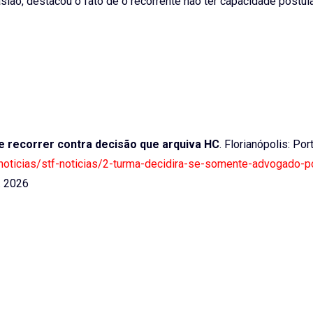
sião, destacou o fato de o recorrente não ter capacidade postula
 recorrer contra decisão que arquiva HC
. Florianópolis: Por
r/noticias/stf-noticias/2-turma-decidira-se-somente-advogado-
. 2026