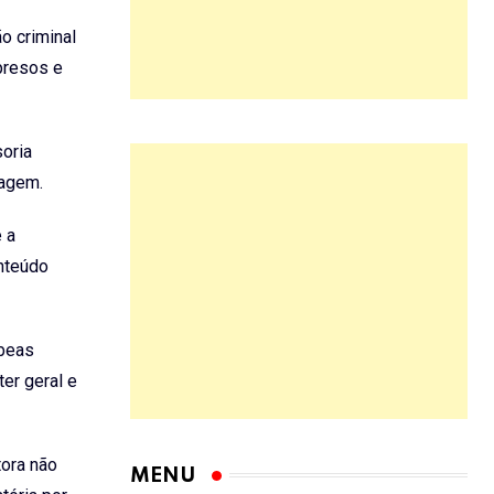
o criminal
presos e
oria
iagem.
 a
onteúdo
abeas
er geral e
tora não
MENU