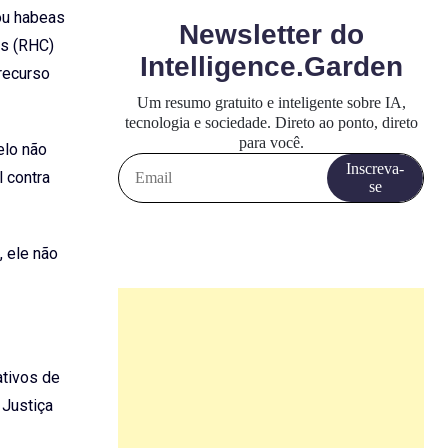
ou habeas
us (RHC)
recurso
elo não
l contra
 ele não
ativos de
 Justiça