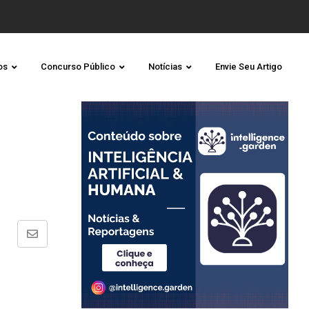
os
Concurso Público
Notícias
Envie Seu Artigo
Share
via
Email