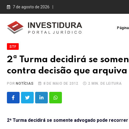
Skip
7 de agosto de 2026
to
content
Página 
STF
2ª Turma decidirá se some
contra decisão que arquiva
POR
NOTÍCIAS
8 DE MAIO DE 2012
2 MIN. DE LEITURA
LinkedIn
Whatsapp
2ª Turma decidirá se somente advogado pode recorrer 