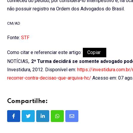
conheceu do pedido, por considerá-lo intempestivo e, na oca
não possuir registro na Ordem dos Advogados do Brasil.
CM/AD
Fonte:
STF
Como citar e referenciar este artigo:
Copiar
NOTÍCIAS,.
2ª Turma decidirá se somente advogado pode
Investidura, 2012. Disponível em:
https://investidura.com.b
recorrer-contra-decisao-que-arquiva-hc/
Acesso em: 07 ago
Compartilhe:
LinkedIn
Whatsapp
Share
via