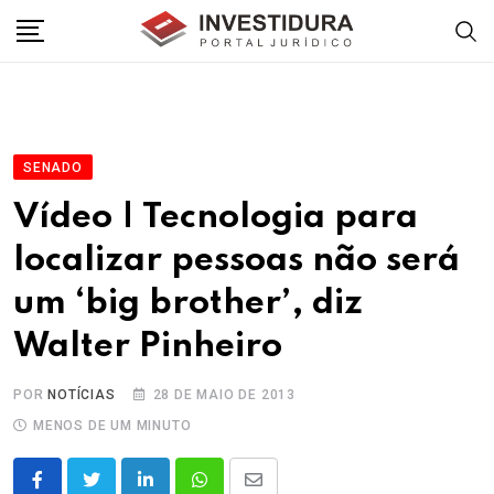
Skip
to
content
SENADO
Vídeo | Tecnologia para
localizar pessoas não será
um ‘big brother’, diz
Walter Pinheiro
POR
NOTÍCIAS
28 DE MAIO DE 2013
MENOS DE UM MINUTO
LinkedIn
Whatsapp
Share