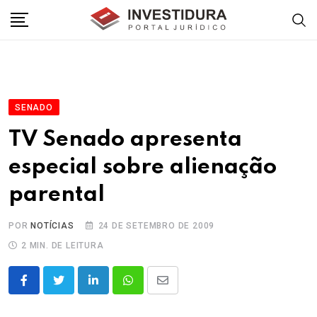
Skip
to
content
SENADO
TV Senado apresenta
especial sobre alienação
parental
POR
NOTÍCIAS
24 DE SETEMBRO DE 2009
2 MIN. DE LEITURA
LinkedIn
Whatsapp
Share
via