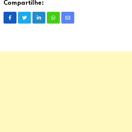
Compartilhe:
LinkedIn
Whatsapp
Share
via
Email