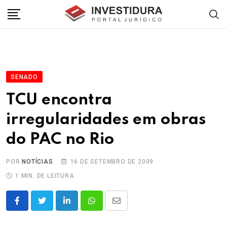
Skip
to
content
SENADO
TCU encontra
irregularidades em obras
do PAC no Rio
POR
NOTÍCIAS
16 DE SETEMBRO DE 2009
1 MIN. DE LEITURA
LinkedIn
Whatsapp
Share
via