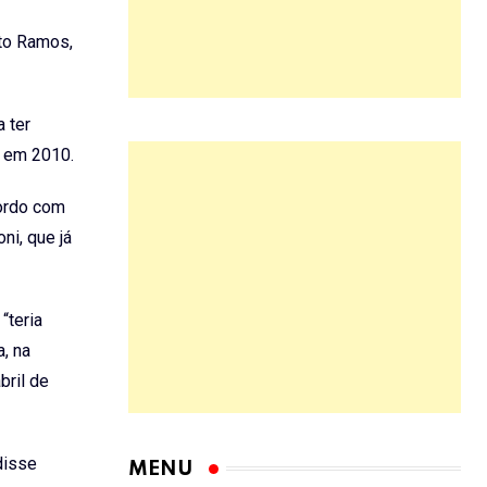
sto Ramos,
a ter
s em 2010.
cordo com
ni, que já
“teria
, na
bril de
disse
MENU