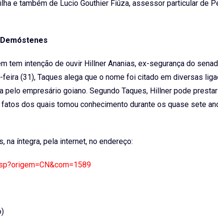
 filha e também de Lucio Gouthier Fiúza, assessor particular de Pe
Demóstenes
m tem intenção de ouvir Hillner Ananias, ex-segurança do senad
eira (31), Taques alega que o nome foi citado em diversas lig
a pelo empresário goiano. Segundo Taques, Hillner pode prestar
e fatos dos quais tomou conhecimento durante os quase sete an
a íntegra, pela internet, no endereço:
o.asp?origem=CN&com=1589
o)