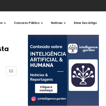
os
Concurso Público
Notícias
Envie Seu Artigo
sta
Share
via
Email