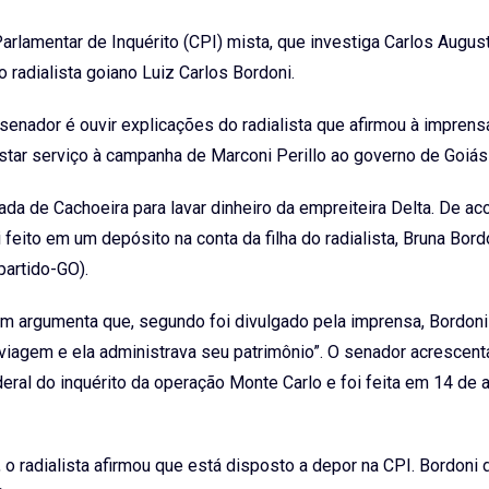
lamentar de Inquérito (CPI) mista, que investiga Carlos Augu
 radialista goiano Luiz Carlos Bordoni.
 senador é ouvir explicações do radialista que afirmou à imprens
estar serviço à campanha de Marconi Perillo ao governo de Goiá
da de Cachoeira para lavar dinheiro da empreiteira Delta. De a
feito em um depósito na conta da filha do radialista, Bruna Bordo
artido-GO).
 argumenta que, segundo foi divulgado pela imprensa, Bordoni 
viagem e ela administrava seu patrimônio”. O senador acrescenta
eral do inquérito da operação Monte Carlo e foi feita em 14 de a
 o radialista afirmou que está disposto a depor na CPI. Bordoni 