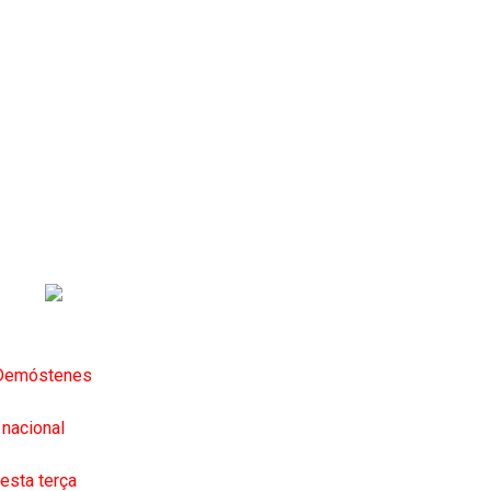
e Demóstenes
 nacional
nesta terça