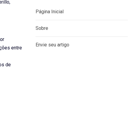
rillo,
Página Inicial
Sobre
or
Envie seu artigo
ações entre
os de