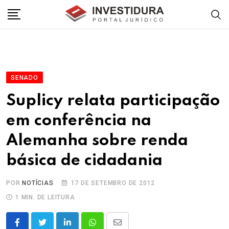
Skip
to
content
SENADO
Suplicy relata participação
em conferência na
Alemanha sobre renda
básica de cidadania
POR
NOTÍCIAS
17 DE SETEMBRO DE 2012
1 MIN. DE LEITURA
LinkedIn
Whatsapp
Share