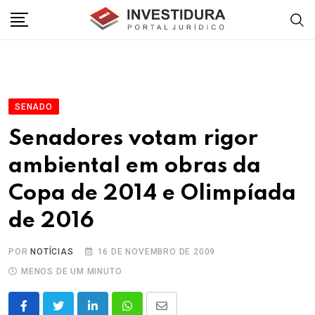
Skip
to
content
SENADO
Senadores votam rigor
ambiental em obras da
Copa de 2014 e Olimpíada
de 2016
POR
NOTÍCIAS
16 DE NOVEMBRO DE 2009
MENOS DE UM MINUTO
LinkedIn
Whatsapp
Share