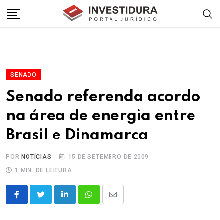
Skip
to
content
SENADO
Senado referenda acordo
na área de energia entre
Brasil e Dinamarca
POR
NOTÍCIAS
15 DE SETEMBRO DE 2009
1 MIN. DE LEITURA
LinkedIn
Whatsapp
Share
via