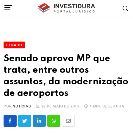
Skip
to
content
SENADO
Senado aprova MP que
trata, entre outros
assuntos, da modernização
de aeroportos
POR
NOTÍCIAS
28 DE MAIO DE 2013
4 MIN. DE LEITURA
LinkedIn
Whatsapp
Share
via