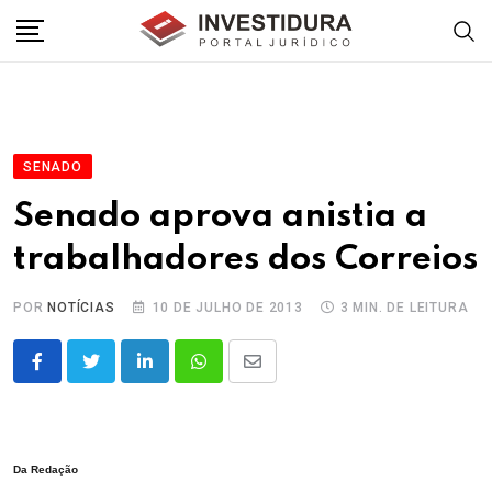
Skip
to
content
SENADO
Senado aprova anistia a
trabalhadores dos Correios
POR
NOTÍCIAS
10 DE JULHO DE 2013
3 MIN. DE LEITURA
LinkedIn
Whatsapp
Share
via
Email
Da Redação