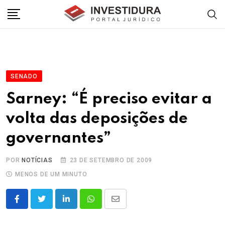
Skip
to
content
SENADO
Sarney: “É preciso evitar a
volta das deposições de
governantes”
POR
NOTÍCIAS
23 DE SETEMBRO DE 2009
MENOS DE UM MINUTO
LinkedIn
Whatsapp
Share
via