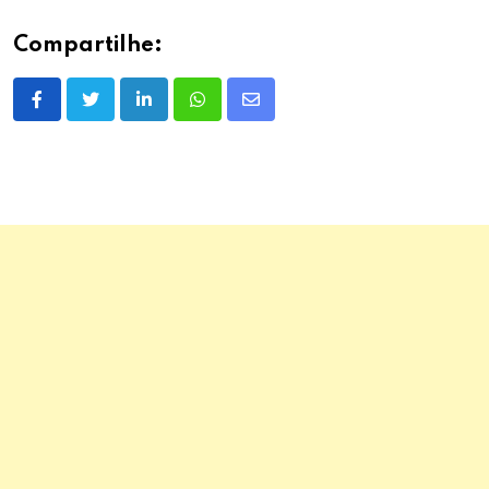
Compartilhe:
LinkedIn
Whatsapp
Share
via
Email