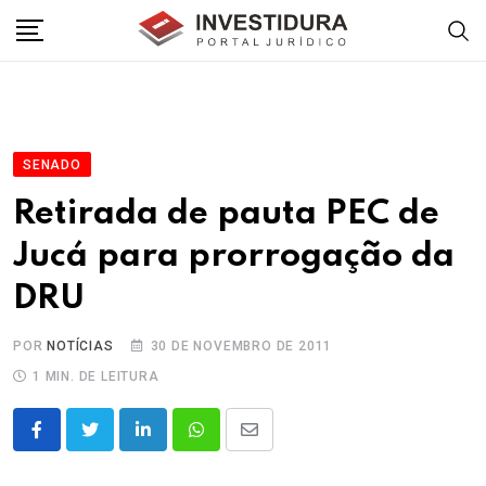
Skip
to
content
SENADO
Retirada de pauta PEC de
Jucá para prorrogação da
DRU
POR
NOTÍCIAS
30 DE NOVEMBRO DE 2011
1 MIN. DE LEITURA
LinkedIn
Whatsapp
Share
via