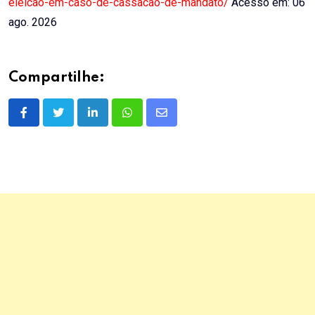
eleicao-em-caso-de-cassacao-de-mandato/
Acesso em: 06
ago. 2026
Compartilhe:
LinkedIn
Whatsapp
Share
via
Email