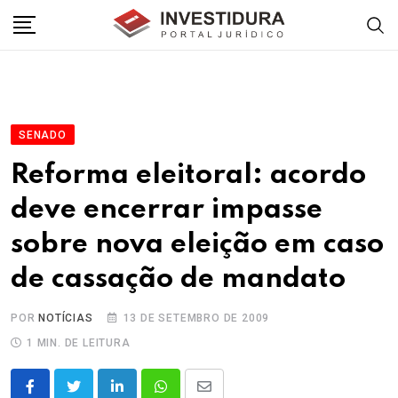
Skip
to
content
SENADO
Reforma eleitoral: acordo
deve encerrar impasse
sobre nova eleição em caso
de cassação de mandato
POR
NOTÍCIAS
13 DE SETEMBRO DE 2009
1 MIN. DE LEITURA
LinkedIn
Whatsapp
Share