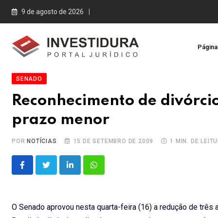
Skip
9 de agosto de 2026
to
content
Página 
SENADO
Reconhecimento de divórcio
prazo menor
POR
NOTÍCIAS
15 DE SETEMBRO DE 2009
1 MIN. DE LEIT
LinkedIn
Whatsapp
O Senado aprovou nesta quarta-feira (16) a redução de três