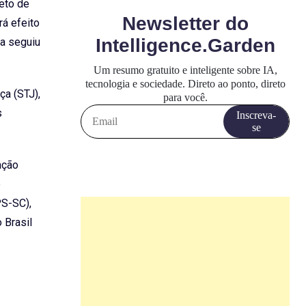
jeto de
rá efeito
ia seguiu
ça (STJ),
s
ação
e
PS-SC),
 Brasil