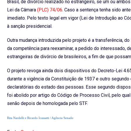
Brasil, de divórcio realizado no estrangeiro, se um ou ambos
Lei da Câmara
(PLC) 74/06
. Caso a sentença tenha sido ant
imediato. Pelo texto legal em vigor (Lei de Introdução ao Có
à sanção presidencial.
Outra mudança introduzida pelo projeto é a transferência, do 
da competência para reexaminar, a pedido do interessado, 
estrangeiras de divórcio de brasileiros, a fim de que possam
O projeto revoga ainda dois dispositivos do Decreto-Lei 4.65
durante a vigência da Constituição de 1937 e outro segun
declaratórias do estado das pessoas. Esse segundo disposit
foi abolido por artigo do Código de Processo Civil, pelo qual 
senão depois de homologada pelo STF.
Rita Nardelli e Ricardo Icassatti / Agência Senado