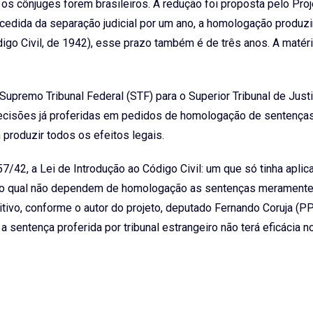
 os cônjuges forem brasileiros. A redução foi proposta pelo Pro
ecedida da separação judicial por um ano, a homologação produzi
digo Civil, de 1942), esse prazo também é de três anos. A matér
Supremo Tribunal Federal (STF) para o Superior Tribunal de Justi
decisões já proferidas em pedidos de homologação de sentença
 produzir todos os efeitos legais.
7/42, a Lei de Introdução ao Código Civil: um que só tinha aplic
do o qual não dependem de homologação as sentenças merament
ivo, conforme o autor do projeto, deputado Fernando Coruja (P
a sentença proferida por tribunal estrangeiro não terá eficácia no