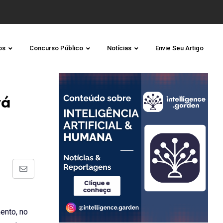
os
Concurso Público
Notícias
Envie Seu Artigo
rá
Share
via
Email
ento, no