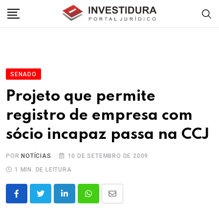
Skip
to
content
SENADO
Projeto que permite
registro de empresa com
sócio incapaz passa na CCJ
POR
NOTÍCIAS
10 DE SETEMBRO DE 2009
1 MIN. DE LEITURA
LinkedIn
Whatsapp
Share
via