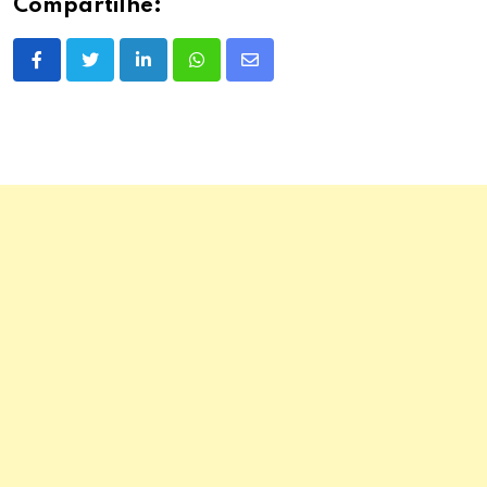
Compartilhe:
LinkedIn
Whatsapp
Share
via
Email