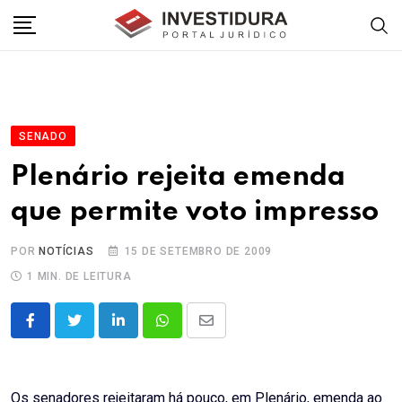
Skip
to
content
SENADO
Plenário rejeita emenda
que permite voto impresso
POR
NOTÍCIAS
15 DE SETEMBRO DE 2009
1 MIN. DE LEITURA
LinkedIn
Whatsapp
Share
via
Email
Os senadores rejeitaram há pouco, em Plenário, emenda ao