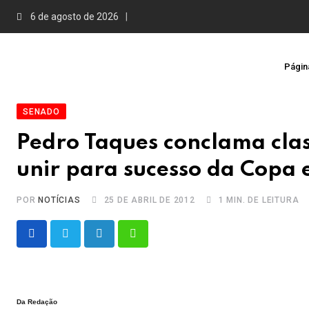
Skip
6 de agosto de 2026
to
content
Página
SENADO
Pedro Taques conclama clas
unir para sucesso da Copa
POR
NOTÍCIAS
25 DE ABRIL DE 2012
1 MIN. DE LEITURA
LinkedIn
Whatsapp
Da Redação