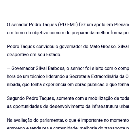
O senador Pedro Taques (PDT-MT) fez um apelo em Plenário, 
em torno do objetivo comum de preparar da melhor forma poss
Pedro Taques convidou o governador do Mato Grosso, Silval 
desportivo em seu Estado.
— Governador Silval Barbosa, o senhor foi eleito com o comp
hora de um técnico liderando a Secretaria Extraordinária d
ilibada, que tenha experiência em obras públicas e que tenh
Segundo Pedro Taques, somente com a mobilização de todas
as oportunidades de desenvolvimento da infraestrutura urban
Na avaliação do parlamentar, o que é importante no momento 
emprego e renda pra a comunidade; melhoria do transporte p