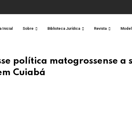
 Inicial
Sobre
Biblioteca Jurídica
Revista
Model
se política matogrossense a 
 em Cuiabá