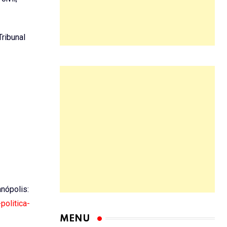
ribunal
ianópolis:
politica-
MENU