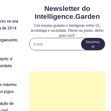
osso se una
a de 2014.
megaevento
epito: é
conduta
ao máximo
os jogos.
ração de
ivil;