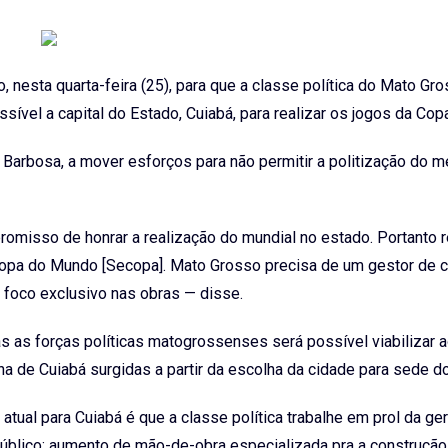
nesta quarta-feira (25), para que a classe política do Mato Gr
ível a capital do Estado, Cuiabá, para realizar os jogos da Cop
Barbosa, a mover esforços para não permitir a politização do 
romisso de honrar a realização do mundial no estado. Portanto r
a Copa do Mundo [Secopa]. Mato Grosso precisa de um gestor de 
a foco exclusivo nas obras — disse.
 as forças políticas matogrossenses será possível viabilizar 
a de Cuiabá surgidas a partir da escolha da cidade para sede d
atual para Cuiabá é que a classe política trabalhe em prol da ge
úblico; aumento de mão-de-obra especializada pra a construção c