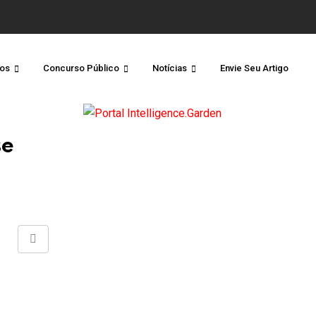
os
Concurso Público
Notícias
Envie Seu Artigo
se
Share
via
Email