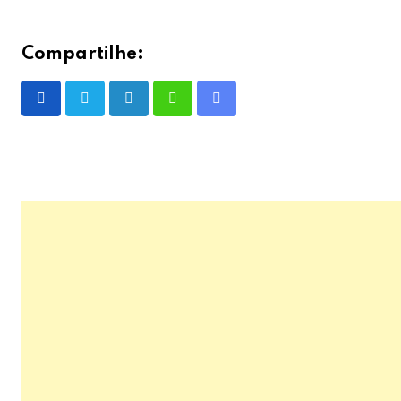
Compartilhe:
LinkedIn
Whatsapp
Share
via
Email