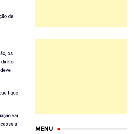
ição de
ção, os
diretor
 deve
que fique
uação vai
ficasse a
MENU