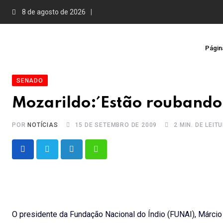
Skip
8 de agosto de 2026
to
content
Página
SENADO
Mozarildo:´Estão roubando 
POR
NOTÍCIAS
15 DE SETEMBRO DE 2009
2 MIN. DE LEIT
LinkedIn
Whatsapp
O presidente da Fundação Nacional do Índio (FUNAI), Márcio