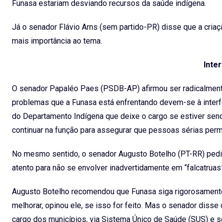
Funasa estariam desviando recursos da saúde indígena.
Já o senador Flávio Arns (sem partido-PR) disse que a criaç
mais importância ao tema.
Inte
O senador Papaléo Paes (PSDB-AP) afirmou ser radicalmente c
problemas que a Funasa está enfrentando devem-se à interfe
do Departamento Indígena que deixe o cargo se estiver sen
continuar na função para assegurar que pessoas sérias per
No mesmo sentido, o senador Augusto Botelho (PT-RR) pediu 
atento para não se envolver inadvertidamente em “falcatruas”
Augusto Botelho recomendou que Funasa siga rigorosamente 
melhorar, opinou ele, se isso for feito. Mas o senador disse
cargo dos municípios, via Sistema Único de Saúde (SUS) e s