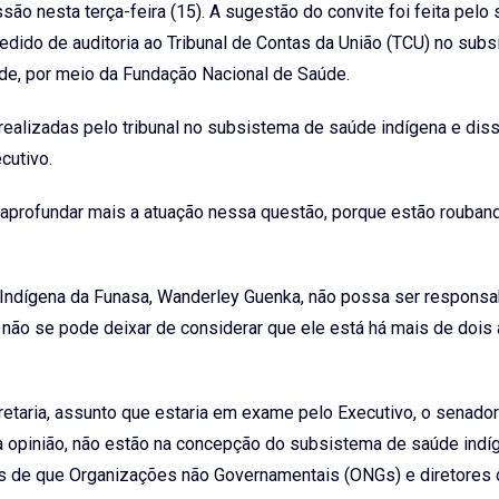
o nesta terça-feira (15). A sugestão do convite foi feita pelo
dido de auditoria ao Tribunal de Contas da União (TCU) no sub
de, por meio da Fundação Nacional de Saúde.
alizadas pelo tribunal no subsistema de saúde indígena e dis
cutivo.
e aprofundar mais a atuação nessa questão, porque estão rouban
 Indígena da Funasa, Wanderley Guenka, não possa ser responsa
não se pode deixar de considerar que ele está há mais de dois
etaria, assunto que estaria em exame pelo Executivo, o senado
a opinião, não estão na concepção do subsistema de saúde indí
ias de que Organizações não Governamentais (ONGs) e diretores 