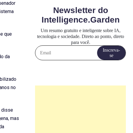
 senador
sistema
se que
do da
bilizado
 anos no
r disse
gena, mas
da