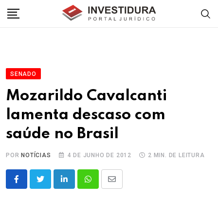
Skip
to
content
SENADO
Mozarildo Cavalcanti
lamenta descaso com
saúde no Brasil
POR
NOTÍCIAS
4 DE JUNHO DE 2012
2 MIN. DE LEITURA
LinkedIn
Whatsapp
Share
via
Email