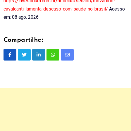
https://investidura.com.br/noticias/senado/mozarildo-
cavalcanti-lamenta-descaso-com-saude-no-brasil/
Acesso
em: 08 ago. 2026
Compartilhe:
LinkedIn
Whatsapp
Share
via
Email