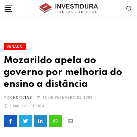
Skip
to
content
SENADO
Mozarildo apela ao
governo por melhoria do
ensino a distância
POR
NOTÍCIAS
16 DE SETEMBRO DE 2009
1 MIN. DE LEITURA
LinkedIn
Whatsapp
Share
via