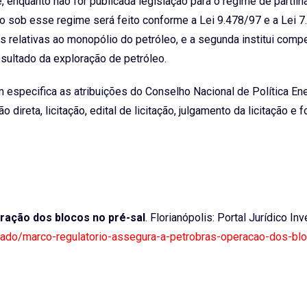
 enquanto não for publicada legislação para o regime de partilh
o sob esse regime será feito conforme a Lei 9.478/97 e a Lei 7
ades relativas ao monopólio do petróleo, e a segunda institui com
esultado da exploração de petróleo.
m especifica as atribuições do Conselho Nacional de Política En
reta, licitação, edital de licitação, julgamento da licitação e 
ração dos blocos no pré-sal
. Florianópolis: Portal Jurídico Inv
senado/marco-regulatorio-assegura-a-petrobras-operacao-dos-bl