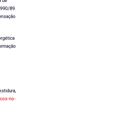
a de
.990/89.
pensação
ergética
formação
estidura,
ocos-no-