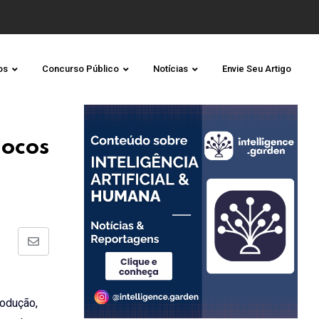
os
Concurso Público
Notícias
Envie Seu Artigo
locos
Share
via
Email
rodução,