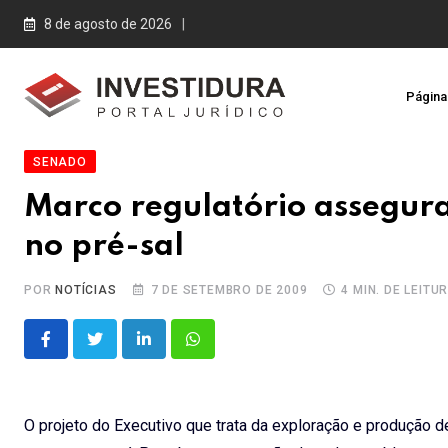
Skip
8 de agosto de 2026
to
content
Página 
SENADO
Marco regulatório assegura
no pré-sal
POR
NOTÍCIAS
7 DE SETEMBRO DE 2009
4 MIN. DE LEITU
LinkedIn
Whatsapp
O projeto do Executivo que trata da exploração e produção de