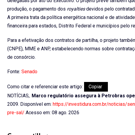
delegadas por ato do Executivo. O projeto prevê também que,
produção, o pagamento dos
royalties
devidos pelo contratad
A primeira trata da política energética nacional e de ativid
financeira para estados, Distrito Federal e municípios pelo r
Para a efetivação dos contratos de partilha, o projeto també
(CNPE), MME e ANP, estabelecendo normas sobre contratação di
de consórcio.
Fonte:
Senado
Como citar e referenciar este artigo:
Copiar
NOTÍCIAS,.
Marco regulatório assegura à Petrobras ope
2009. Disponível em:
https://investidura.com.br/noticias/
pre-sal/
Acesso em: 08 ago. 2026