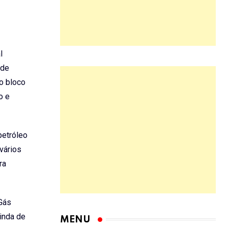
l
 de
o bloco
o e
petróleo
vários
ra
 Gás
ainda de