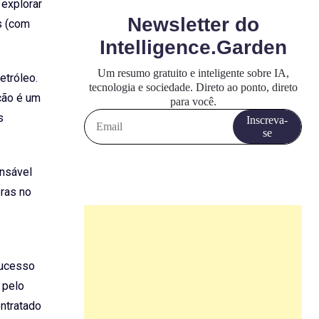
explorar
s (com
etróleo.
ção é um
s
onsável
bras no
sucesso
 pelo
ntratado