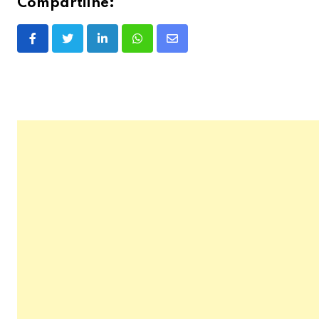
Compartilhe:
LinkedIn
Whatsapp
Share
via
Email