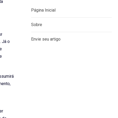
ta
MENU
es
. Já o
Página Inicial
de
e
Sobre
Envie seu artigo
assumirá
mento,
er