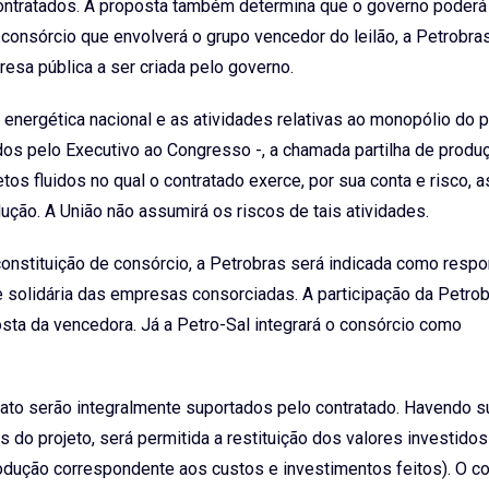
ontratados. A proposta também determina que o governo poderá 
 consórcio que envolverá o grupo vencedor do leilão, a Petrobra
resa pública a ser criada pelo governo.
a energética nacional e as atividades relativas ao monopólio do p
dos pelo Executivo ao Congresso -, a chamada partilha de produ
tos fluidos no qual o contratado exerce, por sua conta e risco, a
ução. A União não assumirá os riscos de tais atividades.
onstituição de consórcio, a Petrobras será indicada como resp
e solidária das empresas consorciadas. A participação da Petro
osta da vencedora. Já a Petro-Sal integrará o consórcio como
ato serão integralmente suportados pelo contratado. Havendo 
 do projeto, será permitida a restituição dos valores investidos
odução correspondente aos custos e investimentos feitos). O co