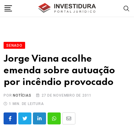
Skip
to
content
SENADO
Jorge Viana acolhe
emenda sobre autuação
por incêndio provocado
POR
NOTÍCIAS
27 DE NOVEMBRO DE 2011
1 MIN. DE LEITURA
LinkedIn
Whatsapp
Share
via