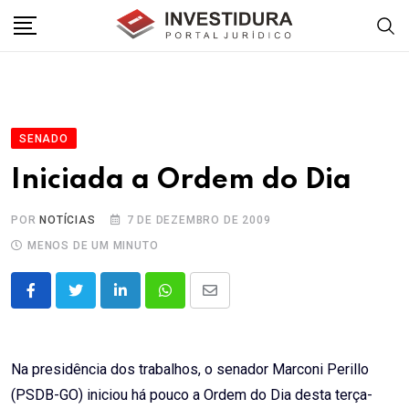
Skip
to
content
SENADO
Iniciada a Ordem do Dia
POR
NOTÍCIAS
7 DE DEZEMBRO DE 2009
MENOS DE UM MINUTO
LinkedIn
Whatsapp
Share
via
Email
Na presidência dos trabalhos, o senador Marconi Perillo
(PSDB-GO) iniciou há pouco a Ordem do Dia desta terça-