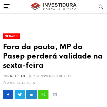
Skip
to
content
SENADO
Fora da pauta, MP do
Pasep perderá validade na
sexta-feira
POR
NOTÍCIAS
7 DE NOVEMBRO DE 2012
2 MIN. DE LEITURA
LinkedIn
Whatsapp
Share
via