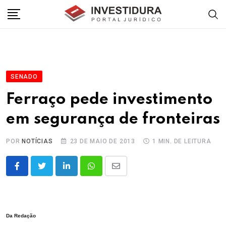
Skip
to
content
SENADO
Ferraço pede investimento
em segurança de fronteiras
POR
NOTÍCIAS
23 DE MAIO DE 2013
1 MIN. DE LEITURA
LinkedIn
Whatsapp
Share
via
Email
Da Redação