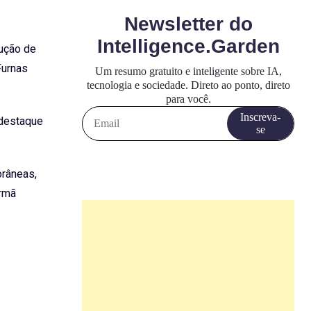
rução de
Furnas
 destaque
orâneas,
Irmã