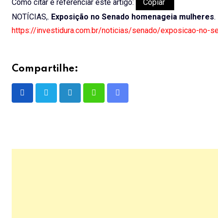
Como citar e referenciar este artigo:
Copiar
NOTÍCIAS,.
Exposição no Senado homenageia mulheres
.
https://investidura.com.br/noticias/senado/exposicao-no
Compartilhe:
LinkedIn
Whatsapp
Share
via
Email