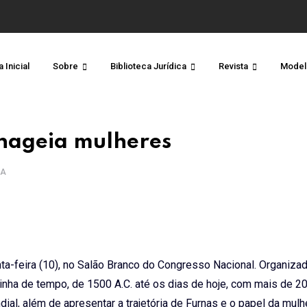
 Inicial
Sobre
Biblioteca Jurídica
Revista
Model
nageia mulheres
RA
a-feira (10), no Salão Branco do Congresso Nacional. Organizad
linha de tempo, de 1500 A.C. até os dias de hoje, com mais de 2
al, além de apresentar a trajetória de Furnas e o papel da mulh