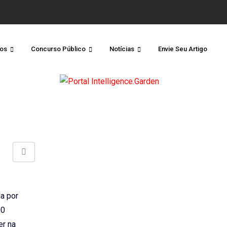
os
Concurso Público
Notícias
Envie Seu Artigo
Share
via
Email
a por
00
er na