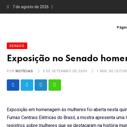
Skip
7 de agosto de 2026
to
content
Página
SENADO
Exposição no Senado home
POR
NOTÍCIAS
9 DE SETEMBRO DE 2009
1 MIN. DE LEITU
LinkedIn
Whatsapp
Exposição em homenagem às mulheres foi aberta nesta quint
Furnas Centrais Elétricas do Brasil, a mostra apresenta uma 
registros sobre mulheres que se destacaram na história mundi