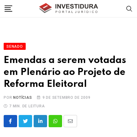
Skip
to
content
SENADO
Emendas a serem votadas
em Plenário ao Projeto de
Reforma Eleitoral
POR
NOTÍCIAS
9 DE SETEMBRO DE 2009
7 MIN. DE LEITURA
LinkedIn
Whatsapp
Share
via