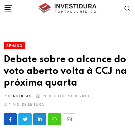
Skip
to
content
SENADO
Debate sobre o alcance do
voto aberto volta à CCJ na
próxima quarta
POR
NOTÍCIAS
19 DE OUTUBRO DE 2013
1 MIN. DE LEITURA
LinkedIn
Whatsapp
Share
via