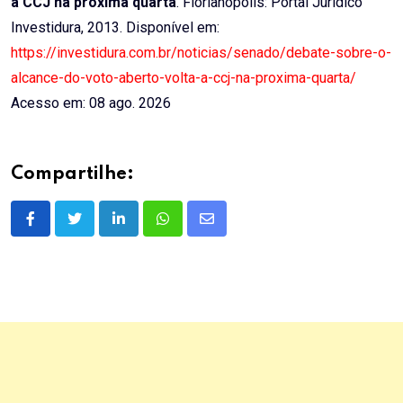
à CCJ na próxima quarta
. Florianópolis: Portal Jurídico
Investidura, 2013. Disponível em:
https://investidura.com.br/noticias/senado/debate-sobre-o-
alcance-do-voto-aberto-volta-a-ccj-na-proxima-quarta/
Acesso em: 08 ago. 2026
Compartilhe:
LinkedIn
Whatsapp
Share
via
Email