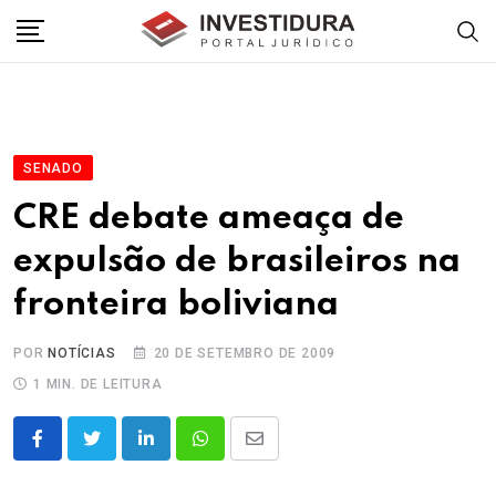
Skip
to
content
SENADO
CRE debate ameaça de
expulsão de brasileiros na
fronteira boliviana
POR
NOTÍCIAS
20 DE SETEMBRO DE 2009
1 MIN. DE LEITURA
LinkedIn
Whatsapp
Share
via