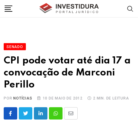
Skip
to
content
SENADO
CPI pode votar até dia 17 a
convocação de Marconi
Perillo
POR
NOTÍCIAS
10 DE MAIO DE 2012
2 MIN. DE LEITURA
LinkedIn
Whatsapp
Share
via
Email