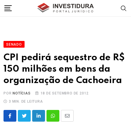
Skip
to
content
SENADO
CPI pedirá sequestro de R$
150 milhões em bens da
organização de Cachoeira
POR
NOTÍCIAS
18 DE SETEMBRO DE 2012
3 MIN. DE LEITURA
LinkedIn
Whatsapp
Share
via