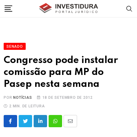
Skip
to
content
SENADO
Congresso pode instalar
comissão para MP do
Pasep nesta semana
POR
NOTÍCIAS
18 DE SETEMBRO DE 2012
2 MIN. DE LEITURA
LinkedIn
Whatsapp
Share
via