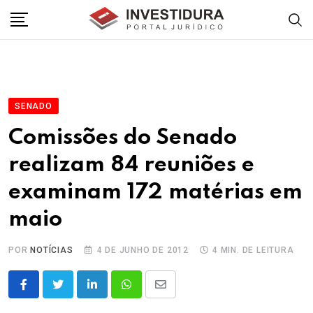
Skip
to
content
SENADO
Comissões do Senado
realizam 84 reuniões e
examinam 172 matérias em
maio
POR
NOTÍCIAS
4 DE JUNHO DE 2012
4 MIN. DE LEITURA
LinkedIn
Whatsapp
Share
via