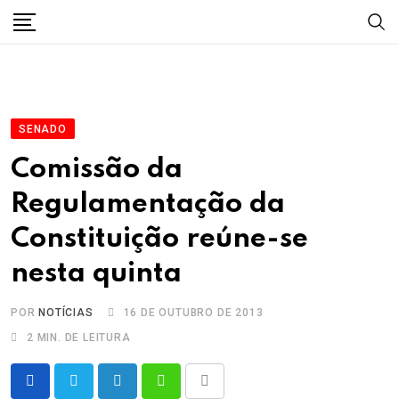
Skip
to
content
SENADO
Comissão da
Regulamentação da
Constituição reúne-se
nesta quinta
POR
NOTÍCIAS
16 DE OUTUBRO DE 2013
2 MIN. DE LEITURA
LinkedIn
Whatsapp
Share