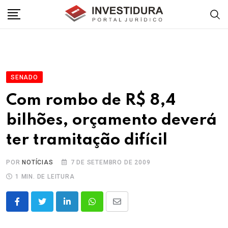
Skip
to
content
SENADO
Com rombo de R$ 8,4
bilhões, orçamento deverá
ter tramitação difícil
POR
NOTÍCIAS
7 DE SETEMBRO DE 2009
1 MIN. DE LEITURA
LinkedIn
Whatsapp
Share
via