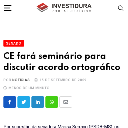
Skip
to
content
SENADO
CE fará seminário para
discutir acordo ortográfico
POR
NOTÍCIAS
15 DE SETEMBRO DE 2009
MENOS DE UM MINUTO
LinkedIn
Whatsapp
Share
via
Email
Por sugestão da senadora Marisa Serrano (PSDB-MS), os