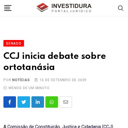
Skip
to
content
SENADO
CCJ inicia debate sobre
ortotanásia
POR
NOTÍCIAS
16 DE SETEMBRO DE 2009
MENOS DE UM MINUTO
LinkedIn
Whatsapp
Share
via
Email
A Comissão de Constituição, Justiça e Cidadania (CCJ)