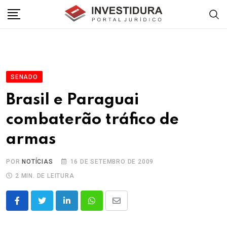
Skip
to
content
SENADO
Brasil e Paraguai
combaterão tráfico de
armas
POR
NOTÍCIAS
16 DE SETEMBRO DE 2009
2 MIN. DE LEITURA
LinkedIn
Whatsapp
Share
via