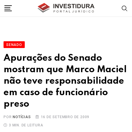
Skip
to
content
SENADO
Apurações do Senado
mostram que Marco Maciel
não teve responsabilidade
em caso de funcionário
preso
POR
NOTÍCIAS
16 DE SETEMBRO DE 2009
3 MIN. DE LEITURA