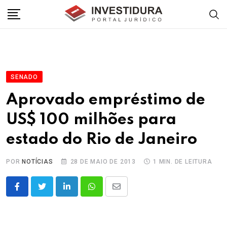
Skip
to
content
SENADO
Aprovado empréstimo de
US$ 100 milhões para
estado do Rio de Janeiro
POR
NOTÍCIAS
28 DE MAIO DE 2013
1 MIN. DE LEITURA
LinkedIn
Whatsapp
Share
via
Email