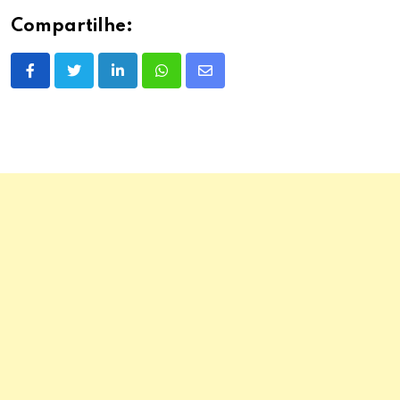
Compartilhe:
LinkedIn
Whatsapp
Share
via
Email