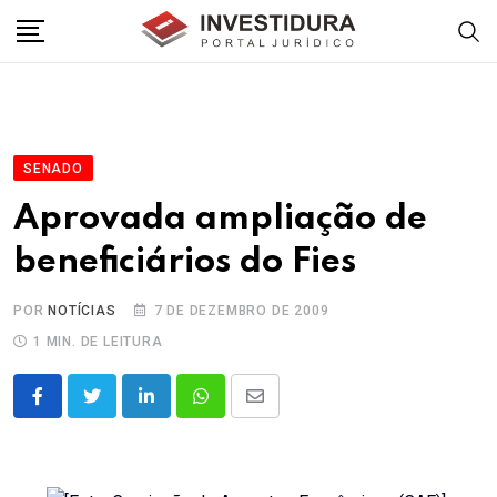
Skip
to
content
SENADO
Aprovada ampliação de
beneficiários do Fies
POR
NOTÍCIAS
7 DE DEZEMBRO DE 2009
1 MIN. DE LEITURA
LinkedIn
Whatsapp
Share
via
Email