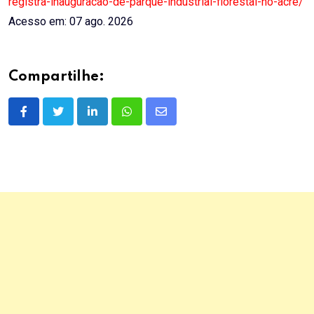
registra-inauguracao-de-parque-industrial-florestal-no-acre/
Acesso em: 07 ago. 2026
Compartilhe:
LinkedIn
Whatsapp
Share
via
Email