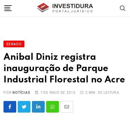
Skip
to
content
SENADO
Anibal Diniz registra
inauguração de Parque
Industrial Florestal no Acre
POR
NOTÍCIAS
7 DE MAIO DE 2012
2 MIN. DE LEITURA
LinkedIn
Whatsapp
Share
via
Email