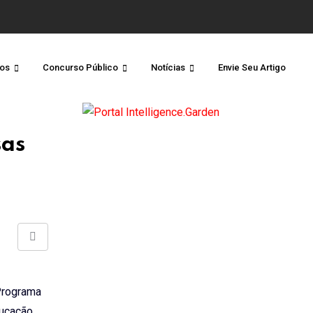
os
Concurso Público
Notícias
Envie Seu Artigo
sas
Share
via
Email
Programa
ducação,