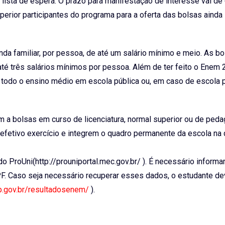
ista de espera. O prazo para manifestação de interesse vai de 
perior participantes do programa para a oferta das bolsas ainda
da familiar, por pessoa, de até um salário mínimo e meio. As b
até três salários mínimos por pessoa. Além de ter feito o Enem
todo o ensino médio em escola pública ou, em caso de escola pa
 a bolsas em curso de licenciatura, normal superior ou de peda
efetivo exercício e integrem o quadro permanente da escola na 
o ProUni(http://prouniportal.mec.gov.br/ ). É necessário informa
F. Caso seja necessário recuperar esses dados, o estudante d
p.gov.br/resultadosenem/
).