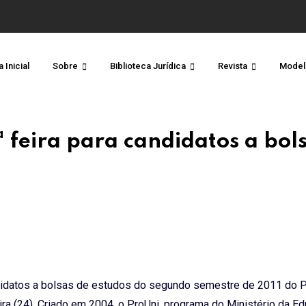
 Inicial
Sobre
Biblioteca Jurídica
Revista
Model
ª feira para candidatos a bol
andidatos a bolsas de estudos do segundo semestre de 2011 do 
ira (24). Criado em 2004, o ProUni, programa do Ministério da E