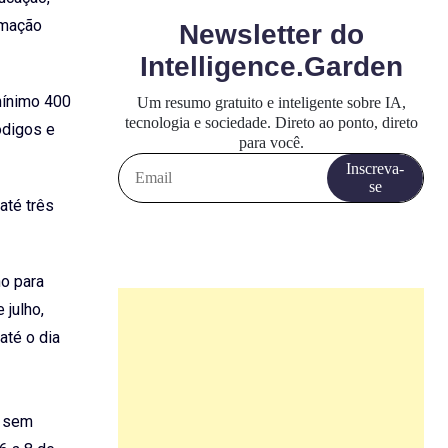
rmação
mínimo 400
ódigos e
até três
ho para
 julho,
até o dia
s sem