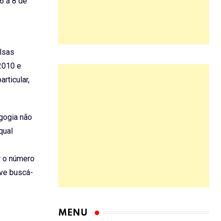
6 a 8 de
olsas
 2010 e
rticular,
gogia não
qual
r o número
eve buscá-
MENU