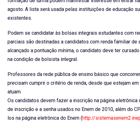
formação de turma podem manifestar interesse em entrar na l
agosto. A lista será usada pelas instituições de educação su
existentes.
Podem se candidatar às bolsas integrais estudantes com ren
parciais são destinadas a candidatos com renda familiar de 
alcançado a pontuação mínima, o candidato deve ter cursado 
na condição de bolsista integral.
Professores da rede pública de ensino básico que concorrem
precisam cumprir o critério de renda, desde que estejam em 
atuam.
Os candidatos devem fazer a inscrição na página eletrônica d
de inscrição e a senha usados no Enem de 2010, além do CP
los na página eletrônica do Enem (
http://sistemasenem2.ine