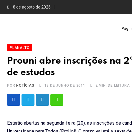
Skip
8 de agosto de 2026
to
content
Página
PLANALTO
Prouni abre inscrições na 2
de estudos
POR
NOTÍCIAS
18 DE JUNHO DE 2011
2 MIN. DE LEITURA
LinkedIn
Whatsapp
Estarão abertas na segunda-feira (20), as inscrições de c
Universidade para Todos (ProUni). O prazo vai até a sexta-fe