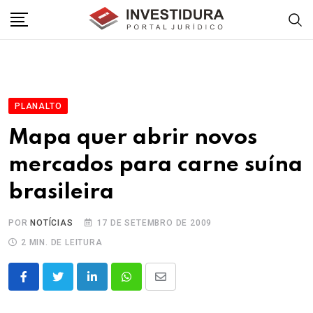
Skip
to
content
PLANALTO
Mapa quer abrir novos
mercados para carne suína
brasileira
POR
NOTÍCIAS
17 DE SETEMBRO DE 2009
2 MIN. DE LEITURA
LinkedIn
Whatsapp
Share
via