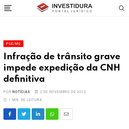
Skip
to
content
PGE/MG
Infração de trânsito grave
impede expedição da CNH
definitiva
POR
NOTÍCIAS
2 DE NOVEMBRO DE 2012
1 MIN. DE LEITURA
LinkedIn
Whatsapp
Share
via